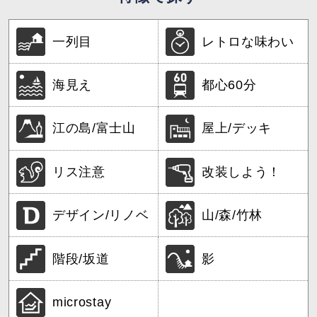
一列目
レトロな味わい
海見え
都心60分
江の島/富士山
屋上/デッキ
リス注意
改装しよう！
デザイン/リノベ
山/森/竹林
階段/坂道
影
microstay