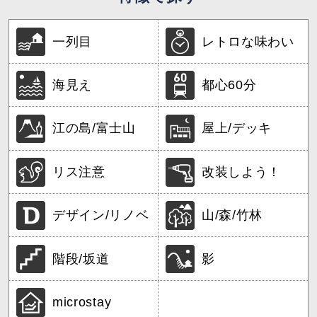
一列目
レトロな味わい
海見え
都心60分
江の島/富士山
屋上/デッキ
リス注意
改装しよう！
デザイン/リノベ
山/森/竹林
階段/坂道
影
microstay