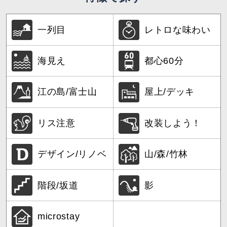
一列目
レトロな味わい
海見え
都心60分
江の島/富士山
屋上/デッキ
リス注意
改装しよう！
デザイン/リノベ
山/森/竹林
階段/坂道
影
microstay