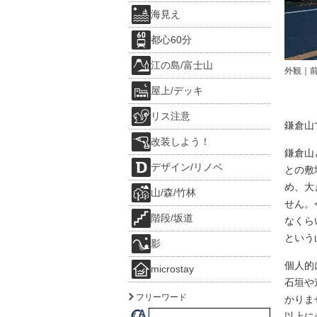
海見え
都心60分
江の島/富士山
外観｜
屋上/デッキ
リス注意
鎌倉山
改装しよう！
鎌倉山
デザイン/リノベ
との敷
め、大
山/森/竹林
せん。
階段/坂道
なくら
という
影
個人的
microstay
石垣や
フリーワード
かりま
以上に