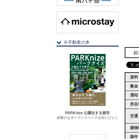
Ｒ不動産の本
担
賃料
敷金
償却
所在
PARKnize 公園化する都市
交通
緑豊かなオープンスペースを街にひらく
建物
築年