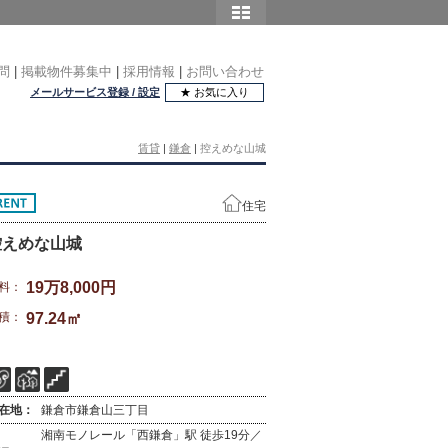
問
|
掲載物件募集中
|
採用情報
|
お問い合わせ
メールサービス登録 / 設定
★ お気に入り
賃貸
|
鎌倉
|
控えめな山城
住宅
控えめな山城
19万8,000円
料：
積：
97.24㎡
在地：
鎌倉市鎌倉山三丁目
湘南モノレール「西鎌倉」駅 徒歩19分／