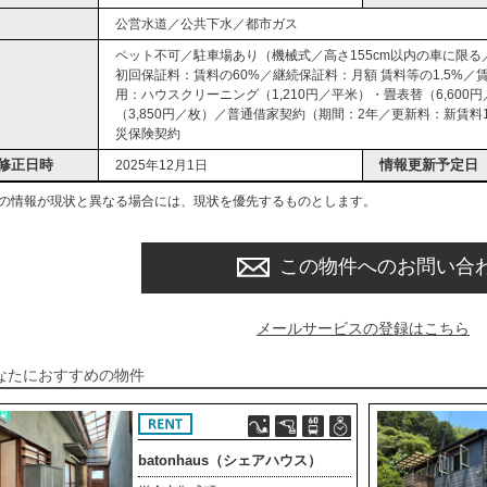
公営水道／公共下水／都市ガス
ペット不可／駐車場あり（機械式／高さ155cm以内の車に限る／
初回保証料：賃料の60%／継続保証料：月額 賃料等の1.5%／
用：ハウスクリーニング（1,210円／平米）・畳表替（6,600
（3,850円／枚）／普通借家契約（期間：2年／更新料：新賃
災保険契約
修正日時
情報更新予定日
2025年12月1日
の情報が現状と異なる場合には、現状を優先するものとします。
この物件へのお問い合
メールサービスの登録はこちら
なたにおすすめの物件
batonhaus（シェアハウス）