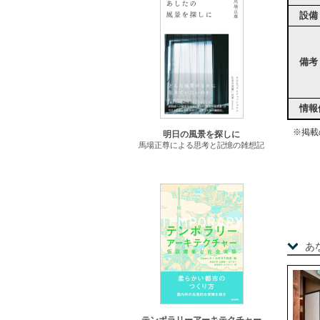
設備
備考
情報
※掲載
明日の風景を探しに
馬場正尊による思考と記憶の雑想記
あ