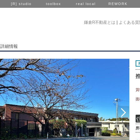
[R] studio
toolbox
real local
REWORK
鎌倉R不動産とは
|
よくある質
件詳細情報
賃
面
所