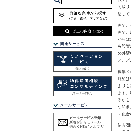
間取り
詳細な条件から探す
想して
（予算・面積・エリアなど）
さて、
以上の内容で検索
さで、
からは
関連サービス
も設置
の外壁
と、ど
募集区
眺望は
よりも
ます。
るかも
メールサービス
な印象
く似合
メールサービス登録
新着お知らせメール
徒歩圏
鎌倉R不動産メルマガ