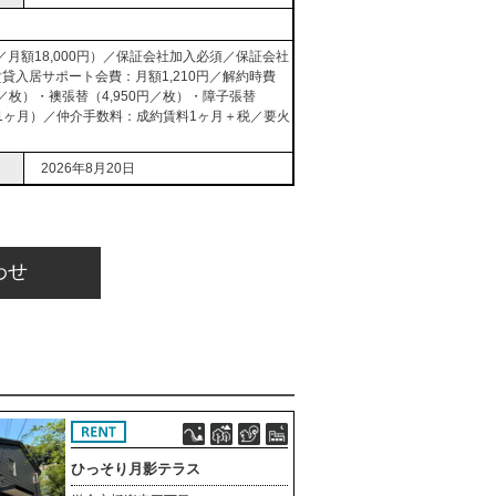
月額18,000円）／保証会社加入必須／保証会社
賃貸入居サポート会費：月額1,210円／解約時費
円／枚）・襖張替（4,950円／枚）・障子張替
料1ヶ月）／仲介手数料：成約賃料1ヶ月＋税／要火
2026年8月20日
わせ
ひっそり月影テラス