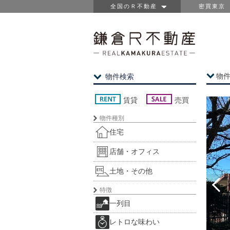
全国のＲ不動産
密買東京
物
物件検索
賃貸
売買
物件種別
住宅
店舗・オフィス
土地・その他
特徴
一列目
レトロな味わい