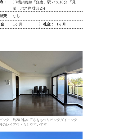
通：
JR横須賀線「鎌倉」駅 バス18分 「見
晴」バス停 徒歩2分
理費
なし
 金
1ヶ月
礼金：
1ヶ月
ビング｜約20.9帖の広さをもつリビングダイニング。
具のレイアウトもしやすいです