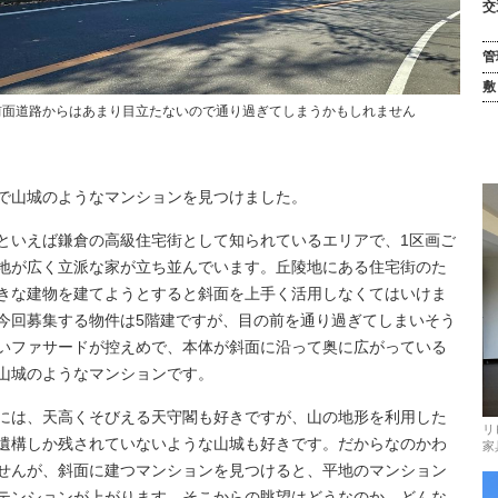
交
管
敷
前面道路からはあまり目立たないので通り過ぎてしまうかもしれません
で山城のようなマンションを見つけました。
といえば鎌倉の高級住宅街として知られているエリアで、1区画ご
地が広く立派な家が立ち並んでいます。丘陵地にある住宅街のた
きな建物を建てようとすると斜面を上手く活用しなくてはいけま
今回募集する物件は5階建ですが、目の前を通り過ぎてしまいそう
いファサードが控えめで、本体が斜面に沿って奥に広がっている
山城のようなマンションです。
には、天高くそびえる天守閣も好きですが、山の地形を利用した
リ
遺構しか残されていないような山城も好きです。だからなのかわ
家
せんが、斜面に建つマンションを見つけると、平地のマンション
テンションが上がります。そこからの眺望はどうなのか、どんな