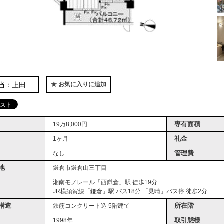
当：上田
★ お気に入りに追加
専有面積
19万8,000円
礼金
1ヶ月
管理費
なし
地
鎌倉市鎌倉山三丁目
湘南モノレール「西鎌倉」駅 徒歩19分
JR横須賀線「鎌倉」駅 バス18分 「見晴」バス停 徒歩2分
構造
所在階
鉄筋コンクリート造 5階建て
取引態様
1998年