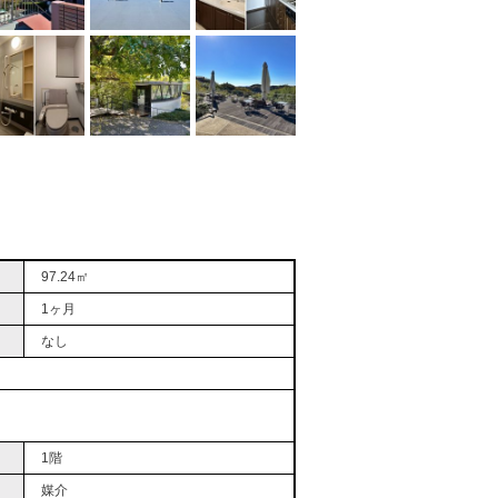
97.24㎡
1ヶ月
なし
1階
媒介