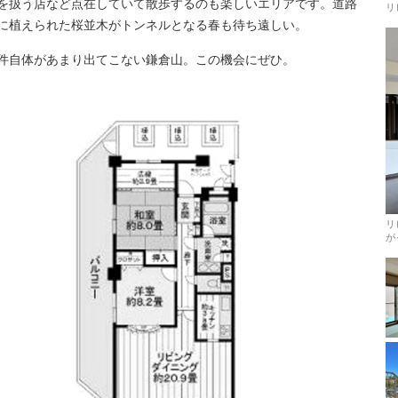
を扱う店など点在していて散歩するのも楽しいエリアです。道路
リ
に植えられた桜並木がトンネルとなる春も待ち遠しい。
件自体があまり出てこない鎌倉山。この機会にぜひ。
リ
が