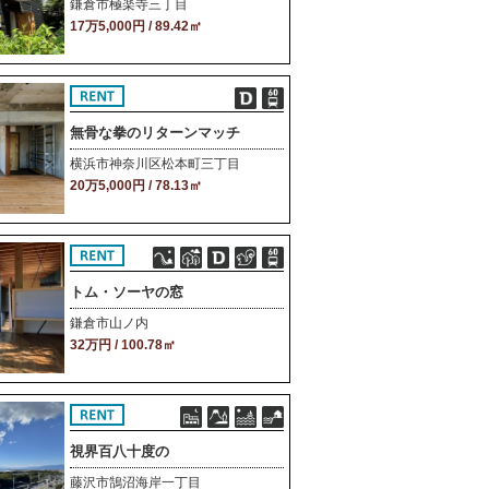
鎌倉市極楽寺三丁目
17万5,000円 / 89.42㎡
無骨な拳のリターンマッチ
横浜市神奈川区松本町三丁目
20万5,000円 / 78.13㎡
トム・ソーヤの窓
鎌倉市山ノ内
32万円 / 100.78㎡
視界百八十度の
藤沢市鵠沼海岸一丁目