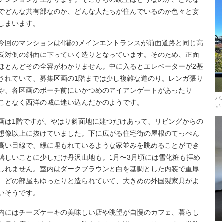
でどんな共有部なのか、どんな人たちが住んでいるのか色々と妄
しまいます。
今回のマンションは4階のメインエントランスが前面道路と同じ高
反対側の斜面に下っていく造りとなっています。そのため、正面
ほとんどその全容がわかりません。中に入るとエレベーターが2基
されていて、募集区画の1階までは少し複雑な道のり。レンガ張り
や、各区画のポーチ前にいかつめのアイアンゲートがあったり
バ
ことなく西洋の城に迷い込んだかのようです。
い
画は1階ですが、やはり斜面地に建つだけあって、リビングからの
想像以上に抜けていました。下に広がる住宅街の屋根のてっぺん
高い目線で、緑に埋もれているような家並みを眺めることができ
嬉しいことに少しだけ丹沢山地も。1月〜3月頃には雪化粧も拝め
しれません。室内はダークブラウンと白を基調とした内装で重厚
。どの部屋もゆったりと造られていて、大きめの外国製家具がよ
いそうです。
内にはチーズケーキの美味しい店や眺望が自慢のカフェ、暮らし