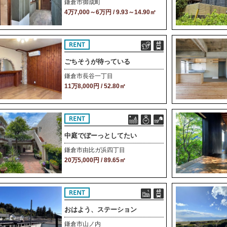
鎌倉市御成町
4万7,000～6万円 / 9.93～14.90㎡
ごちそうが待っている
鎌倉市長谷一丁目
11万8,000円 / 52.80㎡
中庭でぼーっとしてたい
鎌倉市由比ガ浜四丁目
20万5,000円 / 89.65㎡
おはよう、ステーション
鎌倉市山ノ内