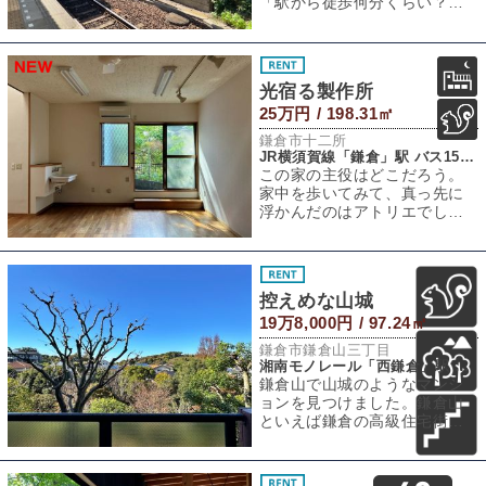
「駅から徒歩何分くらい？」
「んー、頑張れば徒歩一歩」
「⁇」こんな会話ができ
光宿る製作所
25万円 / 198.31㎡
鎌倉市十二所
JR横須賀線「鎌倉」駅 バス15分 「十二所神社」バス停 徒歩4分
この家の主役はどこだろう。
家中を歩いてみて、真っ先に
浮かんだのはアトリエでし
た。多くの家ではリビングダ
イニングが暮らしの
控えめな山城
19万8,000円 / 97.24㎡
鎌倉市鎌倉山三丁目
湘南モノレール「西鎌倉」駅 徒歩19分
鎌倉山で山城のようなマンシ
ョンを見つけました。鎌倉山
といえば鎌倉の高級住宅街と
して知られているエリアで、1
区画ごとの敷地