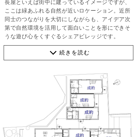
長屋といえば街中に建っているイメージですが、
ここは緑あふれる自然が近いロケーション。近所
同士のつながりを大切にしながらも、アイデア次
第で自然環境を活用して面白いことを形にできそ
うな遊び心をくすぐるシェアビレッジです。
そんな場所にニューカマーが仲間入りしました。
全6区画で、全て1階が土間のメゾネットタイプ。
2階は勾配天井で開放感があり、G3以外は寝室と
して使えそうなロフトまで。サロンやアトリエ、
事務所利用も可能なので、1階を作業スペース、2
階を休憩スペースなど棲み分けもできそうです。
バルコニーがついた部屋や専用庭のある部屋ま
で、それぞれの区画が均一のレイアウトではなく
個性を効かせているところがポイントです。