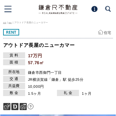
|
| アウトドア長屋のニューカマー
賃貸
鎌倉
住宅
アウトドア長屋のニューカマー
賃 料
17万円
面 積
57.76㎡
所在地
鎌倉市西御門一丁目
交 通
JR横須賀線「鎌倉」駅 徒歩25分
共益費
10,000円
敷 金
礼 金
1.5ヶ月
1ヶ月
?