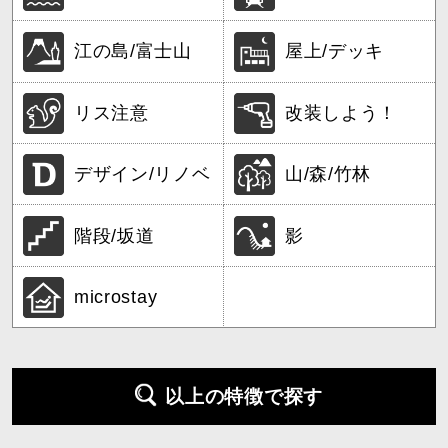
江の島/富士山
屋上/デッキ
リス注意
改装しよう！
デザイン/リノベ
山/森/竹林
階段/坂道
影
microstay
以上の特徴で探す