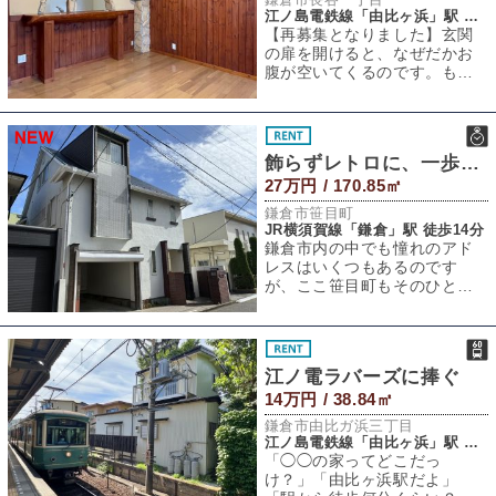
江ノ島電鉄線「由比ヶ浜」駅 徒歩5分
【再募集となりました】玄関
の扉を開けると、なぜだかお
腹が空いてくるのです。もち
ろん実際に料理の匂いがする
わけではありませ
飾らずレトロに、一歩目を
27万円 / 170.85㎡
鎌倉市笹目町
JR横須賀線「鎌倉」駅 徒歩14分
鎌倉市内の中でも憧れのアド
レスはいくつもあるのです
が、ここ笹目町もそのひと
つ。鎌倉駅からも徒歩圏内で
あり便利な場所であり
江ノ電ラバーズに捧ぐ
14万円 / 38.84㎡
鎌倉市由比ガ浜三丁目
江ノ島電鉄線「由比ヶ浜」駅 徒歩1分
「◯◯の家ってどこだっ
け？」「由比ヶ浜駅だよ」