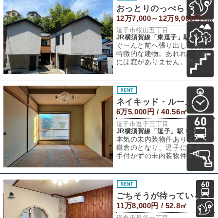
おっとりのっぺら
12万7,000～12万9,000円 / 48.03～50.6㎡
逗子市桜山五丁目
JR横須賀線「東逗子」駅 バス4分 「福祉会館入口」バス停 徒歩10分
ぐーんと前へ張り出した姿が
特徴的な建物。あれれ、正面
には窓がありません。表情が
読み取れない外観はまるでの
っぺらぼうのよう
ネイキッド・ルーム
6万5,000円 / 40.56㎡
逗子市逗子三丁目
JR横須賀線「逗子」駅 徒歩11分
本気の未内装物件あります。
鎌倉のとなり、逗子に本当に
手付かずの未内装物件を賃貸
募集してみることになりまし
た。ここまで本気
ごちそうが待っている
11万8,000円 / 52.8㎡
鎌倉市長谷一丁目