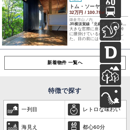
トム・ソーヤの窓
32万円 / 100.78㎡
鎌倉市山ノ内
JR横須賀線「北鎌倉」駅 徒歩5分
大きな窓際に座ると、木の幹
に腰掛けているかのようでし
た。目の前にはモミジや桜の
枝が広がり、まるで自分が子
供になって、木の
新着物件 一覧へ
特徴で探す
一列目
レトロな味わい
海見え
都心60分