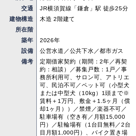
交通
JR横須賀線「鎌倉」駅 徒歩25分
建物構造
木造 2階建て
所在階
築年
2026年
設備
公営水道／公共下水／都市ガス
備考
定期借家契約（期間：2年／再契
約：相談）／募集戸数：1戸／事
務所利用可、サロン可、アトリエ
可、民泊不可／ペット可（小型犬
または中型犬（10kg）1頭まで※
賃料＋1万円、敷金＋1.5ヶ月（償
却1ヶ月））／禁煙／楽器不可／
駐車場有（空き有／月額15,000
円）／駐輪場有（1台目無料／2台
目月額1,000円）、バイク置き場