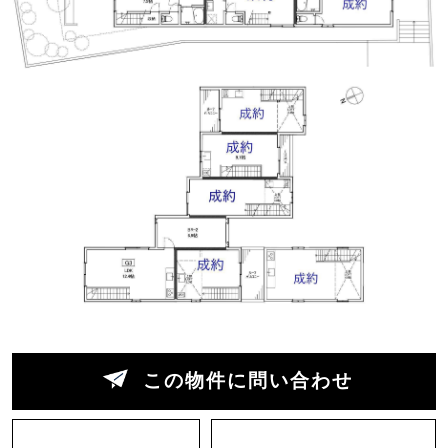
敷地は山のすぐそば。朝は鳥のさえずりで目を覚
まし、夜は虫たちのセッションを聴きながら眠り
につく、なんて自然を感じる生活も送れそうす。
さらに、遠くまで見通せる高台の空き地やハイキ
ングルートに続く山道、キャンプ場のようなBBQ
スペース、何かできそうな防空壕跡などアイデア
次第で楽しくなりそうな素材が盛りだくさんで
す。
最後に注意点を3点ほど。1点目は収納がほとんど
ないので物が多い方はミニマリストになっていた
だく必要がありそうなこと、2点目はご近所同士
のコミュニケーションが比較的活発で、BBQなど
が定期的に開催されていたりするので、人付き合
この物件に問い合わせ
いが苦手な方は少し辛いかもしれないこと。