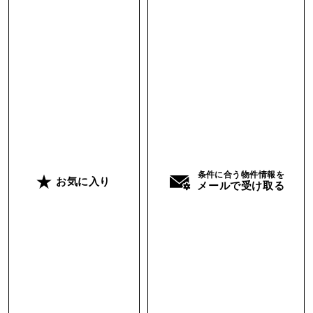
最後の3点目は、現在駐車場になっているスペー
スも含めてシェアハウスの建築が始まる予定とい
うこと。工事期間中は施工の音など気になるかも
しれませんが、全ての建物が完成したら、より素
敵な空間になるはずです。
ペットの飼育（犬のみ）も相談できます。このユ
ニークな長屋暮らしに興味のある方お待ちしてい
ます。
条件に合う物件情報を
お気に入り
メールで受け取る
区画G3 賃料：17万円／面積：57.76平米（専用
庭あり）
担当 ： 上田・生田