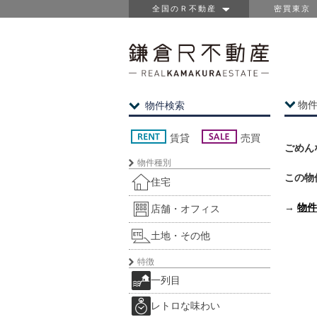
全国のＲ不動産
密買東京
物
物件検索
賃貸
売買
ごめん
物件種別
この物
住宅
→
物件
店舗・オフィス
土地・その他
特徴
一列目
レトロな味わい