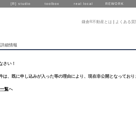
[R] studio
toolbox
real local
REWORK
鎌倉R不動産とは
|
よくある質
件詳細情報
なさい！
件は、既に申し込みが入った等の理由により、現在非公開となっており
一覧
へ