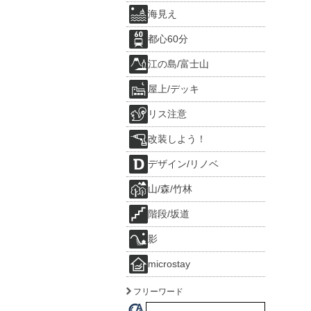
海見え
都心60分
江の島/富士山
屋上/デッキ
リス注意
改装しよう！
デザイン/リノベ
山/森/竹林
階段/坂道
影
microstay
フリーワード