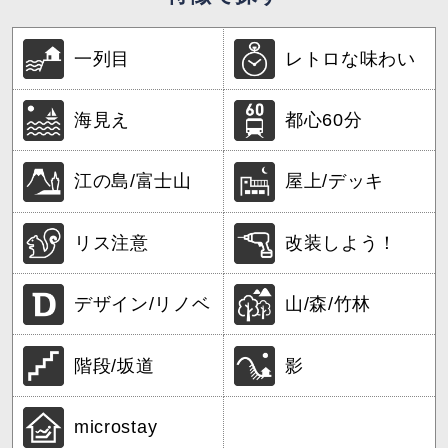
一列目
レトロな味わい
海見え
都心60分
江の島/富士山
屋上/デッキ
リス注意
改装しよう！
デザイン/リノベ
山/森/竹林
階段/坂道
影
microstay