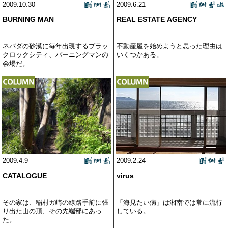
2009.10.30
2009.6.21
BURNING MAN
REAL ESTATE AGENCY
ネバダの砂漠に毎年出現するブラッ
不動産屋を始めようと思った理由は
クロックシティ、バーニングマンの
いくつかある。
会場だ。
2009.4.9
2009.2.24
CATALOGUE
virus
その家は、稲村ガ崎の線路手前に張
「海見たい病」は湘南では常に流行
り出た山の頂、その先端部にあっ
している。
た。