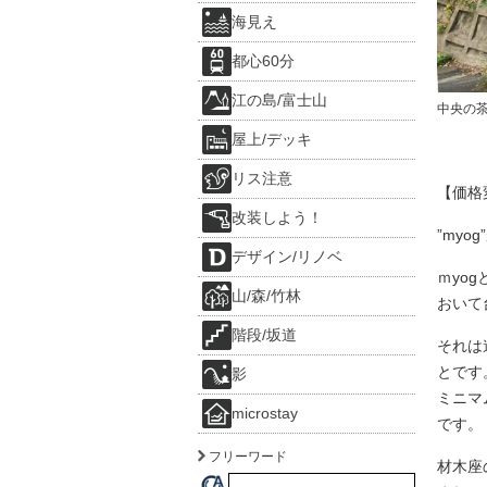
海見え
都心60分
江の島/富士山
中央の
屋上/デッキ
リス注意
【価格
改装しよう！
”my
デザイン/リノベ
ｍyog
山/森/竹林
おいて
階段/坂道
それは
とです
影
ミニマ
microstay
です。
フリーワード
材木座