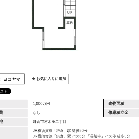
：ヨコヤマ
★ お気に入りに追加
建物面積
1,000万円
費
修繕積立金
なし
地
鎌倉市材木座二丁目
JR横須賀線「鎌倉」駅 徒歩20分
JR横須賀線「鎌倉」駅 バス6分 「長勝寺」バス停 徒歩3分