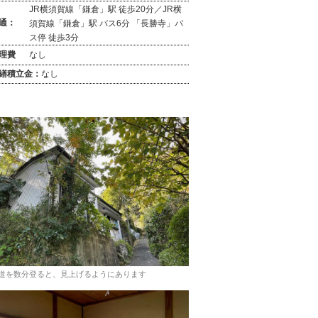
JR横須賀線「鎌倉」駅 徒歩20分／JR横
通：
須賀線「鎌倉」駅 バス6分 「長勝寺」バ
ス停 徒歩3分
理費
なし
繕積立金：
なし
道を数分登ると、見上げるようにあります