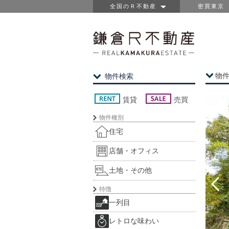
全国のＲ不動産
密買東京
物
物件検索
賃貸
売買
物件種別
住宅
店舗・オフィス
土地・その他
特徴
一列目
レトロな味わい