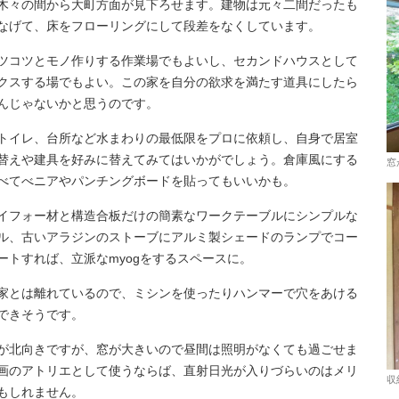
木々の間から大町方面が見下ろせます。建物は元々二間だったも
なげて、床をフローリングにして段差をなくしています。
ツコツとモノ作りする作業場でもよいし、セカンドハウスとして
クスする場でもよい。この家を自分の欲求を満たす道具にしたら
んじゃないかと思うのです。
トイレ、台所など水まわりの最低限をプロに依頼し、自身で居室
替えや建具を好みに替えてみてはいかがでしょう。倉庫風にする
窓
べてべニアやパンチングボードを貼ってもいいかも。
イフォー材と構造合板だけの簡素なワークテーブルにシンプルな
ル、古いアラジンのストーブにアルミ製シェードのランプでコー
ートすれば、立派なmyogをするスペースに。
家とは離れているので、ミシンを使ったりハンマーで穴をあける
できそうです。
が北向きですが、窓が大きいので昼間は照明がなくても過ごせま
画のアトリエとして使うならば、直射日光が入りづらいのはメリ
収
もしれません。