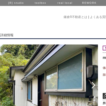
[R] studio
toolbox
real local
REWORK
鎌倉R不動産とは
|
よくある質
件詳細情報
m
価
面
所