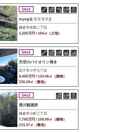
myogをコツコツと
鎌倉市佐助二丁目
1,200万円 / 104㎡（土地）
天空のバイオリン弾き
逗子市小坪七丁目
8,400万円 / 134.46㎡（建物）
330.39㎡（敷地）
滑川観測所
鎌倉市小町三丁目
7,700万円 / 108.08㎡（建物）
233.37㎡（敷地）