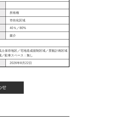
所有権
市街化区域
40％／80%
媒介
風土保存地区／宅地造成規制区域／景観計画区域
域／駐車スペース：無し
2026年8月22日
わせ