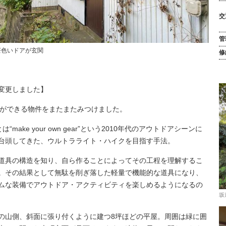
交
管
茶色いドアが玄関
修
変更しました】
og”ができる物件をまたまたみつけました。
とは“make your own gear”という2010年代のアウトドアシーンに
台頭してきた、ウルトラライト・ハイクを目指す手法。
道具の構造を知り、自ら作ることによってその工程を理解するこ
。その結果として無駄を削ぎ落した軽量で機能的な道具になり、
ムな装備でアウトドア・アクティビティを楽しめるようになるの
坂
の山側、斜面に張り付くように建つ8坪ほどの平屋。周囲は緑に囲