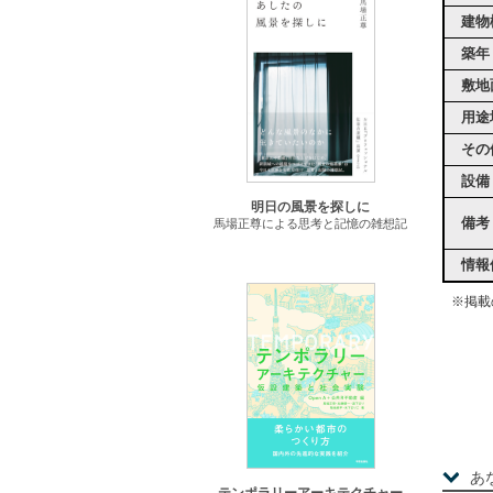
建物
築年
敷地
用途
その
設備
明日の風景を探しに
備考
馬場正尊による思考と記憶の雑想記
情報
※掲載
あ