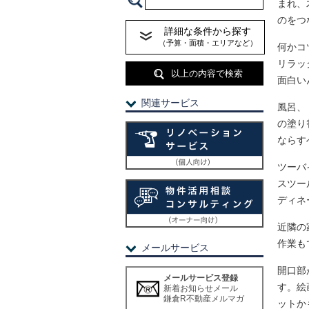
まれ、
のをつ
詳細な条件から探す
（予算・面積・エリアなど）
何かコ
リラッ
以上の内容で検索
面白い
関連サービス
風呂、
の塗り
ならす
ツーバ
スツー
ディネ
近隣の
作業も
メールサービス
開口部
メールサービス登録
す。絵
新着お知らせメール
鎌倉R不動産メルマガ
ットか