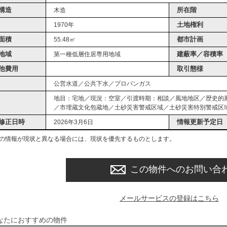
構造
所在階
木造
土地権利
1970年
面積
都市計画
55.48㎡
地域
建蔽率／容積率
第一種低層住居専用地域
他費用
取引態様
公営水道／公共下水／プロパンガス
地目：宅地／現況：空室／引渡時期：相談／風地地区／歴史的
／市埋蔵文化包蔵地／土砂災害警戒区域／土砂災害特別警戒区
修正日時
情報更新予定日
2026年3月6日
の情報が現状と異なる場合には、現状を優先するものとします。
この物件へのお問い合
メールサービスの登録はこちら
なたにおすすめの物件