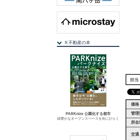
Ｒ不動産の本
担当
価格
管理
PARKnize 公園化する都市
緑豊かなオープンスペースを街にひらく
所在
交通