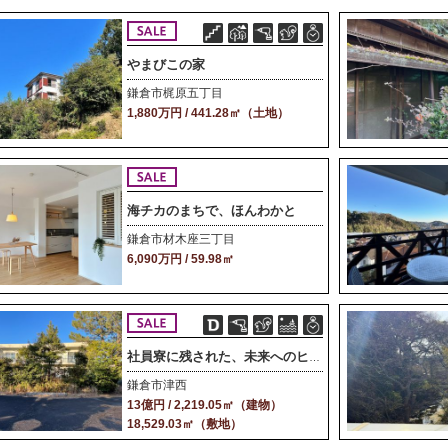
やまびこの家
鎌倉市梶原五丁目
1,880万円 / 441.28㎡（土地）
海チカのまちで、ほんわかと
鎌倉市材木座三丁目
6,090万円 / 59.98㎡
社員寮に残された、未来へのヒント
鎌倉市津西
13億円 / 2,219.05㎡（建物）
18,529.03㎡（敷地）