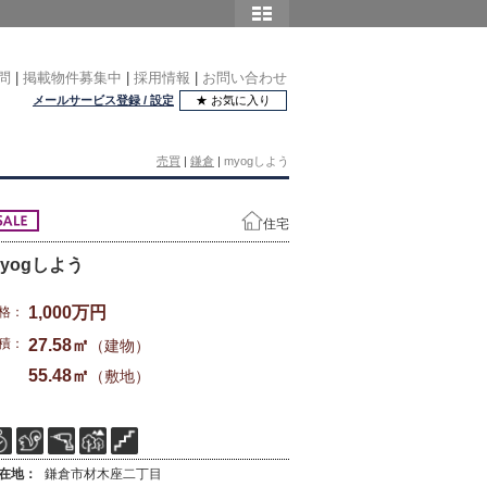
問
|
掲載物件募集中
|
採用情報
|
お問い合わせ
メールサービス登録 / 設定
★ お気に入り
売買
|
鎌倉
|
myogしよう
住宅
yogしよう
1,000万円
格：
積：
27.58㎡
（建物）
55.48㎡
（敷地）
在地：
鎌倉市材木座二丁目