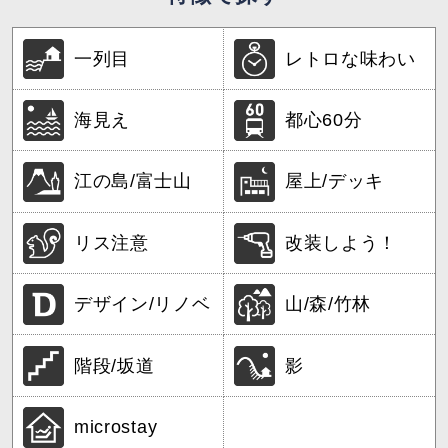
一列目
レトロな味わい
海見え
都心60分
江の島/富士山
屋上/デッキ
リス注意
改装しよう！
デザイン/リノベ
山/森/竹林
階段/坂道
影
microstay