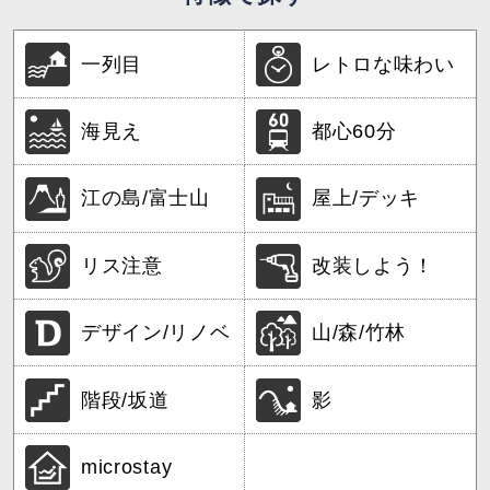
一列目
レトロな味わい
海見え
都心60分
江の島/富士山
屋上/デッキ
リス注意
改装しよう！
デザイン/リノベ
山/森/竹林
階段/坂道
影
microstay