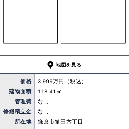
たとえば、構造を確認しつつリビングの腰壁を掃
き出し窓へ。外にウッドデッキを造ってあげれ
ば、そこは高台に建つプライベートな展望台。朝
起きたら、あえてキッチンではなくてウッドデッ
キのカウンターに座り、ガスバーナーでお湯を沸
かす。時間をかけて淹れたコーヒーを登山用のス
テンレスカップで味わいながら、ぼーっと朝日に
地図を見る
染まる山並みを眺める。こんな朝を迎えられたら
何に対しても寛容な気持ちになれそうです。
価格
3,999万円（税込）
建物面積
118.41㎡
間取りは4LDKプラス広めの小屋裏収納まで付い
ています。大家族での暮らしにも対応できると思
管理費
なし
います。各部屋にも収納はありますが、かさばり
修繕積立金
なし
やすい登山グッズは小屋裏収納を活用しましょ
所在地
鎌倉市笛田六丁目
う。ザックはここ、テントや寝袋その他備品はあ