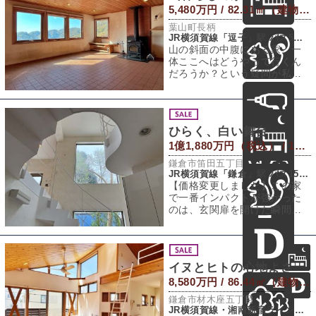
5,480万円 / 82.31㎡（建物） 2,582.95㎡（敷地）
葉山町長柄
JR横須賀線「逗子」駅 バス5分 「長柄交差点」バス停 徒歩12分
山の斜面の中腹にある家。一
体ここへはどうやって行くん
だろうか？という疑問が私の
第一印象でした（写真15枚目
右の山の中腹に
ひらく、白い舞台
1億1,880万円（税込） / 185.66㎡（建物） 298.23㎡（敷地）
鎌倉市笛田五丁目
JR横須賀線「鎌倉」駅 バス15分 「笛田」バス停 徒歩2分
【価格変更しました】この家
で一番インパクトが強かった
のは、玄関扉を開けた瞬間で
した。真っ白な空間に、うね
る吹き抜けとカク
イヌとヒトの心地よさ
8,580万円 / 86.44㎡（建物） 108.31㎡（敷地）
鎌倉市材木座五丁目
JR横須賀線・湘南新宿ライン「鎌倉」駅 徒歩19分