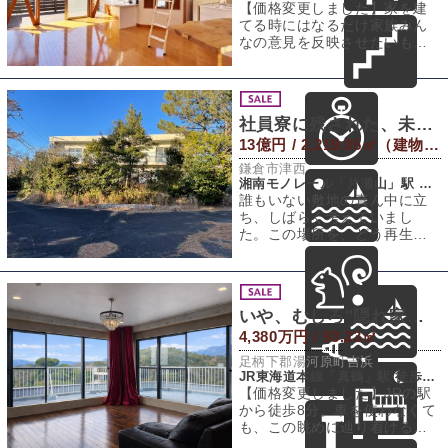
【価格変更しました】家を建
てる時にはなるだけ家族みん
なの意見を反映させたいもの
です。この家は愛犬も家族会
議のテーブルにつ
社員寮に残された、未来へのヒント
13億円 / 2,219.05㎡（建物） 18,529.03㎡（敷地）
鎌倉市津西
湘南モノレール「片瀬山」駅 徒歩6分
誰もいない敷地の真ん中に立
ち、しばらく考えていまし
た。この場所を、どう再生さ
せるのがいちばん自然なのだ
ろうと。鎌倉市西部
いや、むしろ"隠れ家アジト"
4,380万円 / 93.23㎡
足柄下郡湯河原町吉浜
JR東海道本線「真鶴」駅 徒歩8分
【価格変更しました】JRの駅
から徒歩8分。車を使わなくて
も、この眺めに辿り着けると
いう事実だけで、少し驚きま