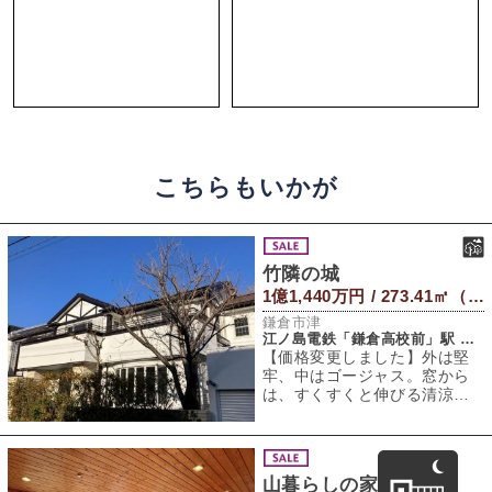
こちらもいかが
竹隣の城
1億1,440万円 / 273.41㎡（建物） 441.22㎡（敷地）
鎌倉市津
江ノ島電鉄「鎌倉高校前」駅 徒歩12分
【価格変更しました】外は堅
牢、中はゴージャス。窓から
は、すくすくと伸びる清涼な
竹林。いつかは自分の城を持
ちたい大人ゴコロ
山暮らしの家