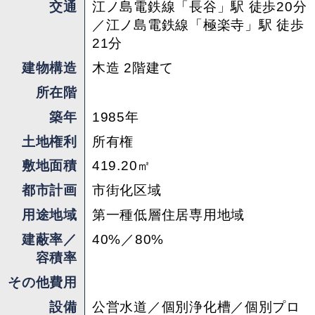
交通
江ノ島電鉄線「長谷」駅 徒歩20分
っちの収納ケース、本格登山用のザイルやカラビ
／江ノ島電鉄線「極楽寺」駅 徒歩
ナはそこの壁、最後に家族で歩いた山の写真や思
21分
い出の品を飾れば、そこはもう家族だけの秘密基
建物構造
木造 2階建て
地。週末の晩は地図を広げてみんなで次の登山の
作戦会議、というのも楽しそうですね。
所在階
築年
1985年
ちなみに高台の下にある駐車スペースは幅約
土地権利
所有権
3m、奥行き約8mなので車幅のある車だと駐車に
敷地面積
419.20㎡
少し手こずるかもしれません。まあまあハードな
坂の中腹にあるのでバイクか電動自転車も欲しい
都市計画
市街化区域
ところ。ストイックな方であれば、駅まで徒歩通
用途地域
第一種低層住居専用地域
勤にすれば自然と足腰も鍛えられるはずです。
建蔽率／
40%／80%
容積率
そんな物件なので、ぜひハイキングの途中にでも
その他費用
お立ち寄りください。
設備
公営水道／個別浄化槽／個別プロ