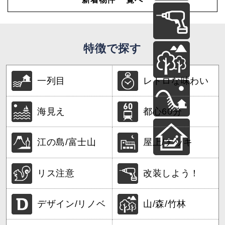
特徴で探す
一列目
レトロな味わい
海見え
都心60分
江の島/富士山
屋上/デッキ
リス注意
改装しよう！
デザイン/リノベ
山/森/竹林