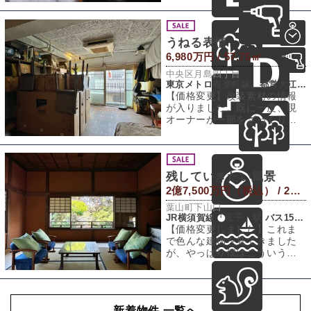
す。専有面積
うねる表情
6,980万円 / 57.75㎡
中央区月島四丁目
東京メトロ有楽町線、都営大江戸線「月島」駅 徒歩3分
【価格変更】改装素材の情報
が入りました。既に一度、現
オーナーが一部をざっくりと
改装された区画なのですが、
まだまだこれから
残していきたい風景
2億7,500万円（税込） / 235.96㎡（建物） 4,185.98㎡（敷地）
葉山町下山口
JR横須賀線「逗子」駅 バス15分 「葉山公園前」バス停 徒歩7分
【価格変更しました】これま
で色んな建物を見てきました
が、やっぱり僕はこういう時
を重ねたものに惹かれてしま
うんだよなぁ、と
新着物件 一覧へ