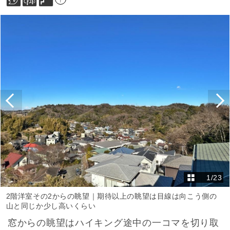
1
/
23
2階洋室その2からの眺望｜期待以上の眺望は目線は向こう側の
山と同じか少し高いくらい
窓からの眺望はハイキング途中の一コマを切り取