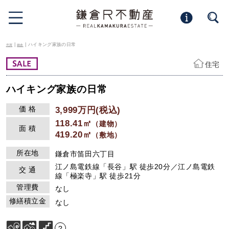
|
| ハイキング家族の日常
売買
鎌倉
住宅
ハイキング家族の日常
価 格
3,999万円(税込)
118.41㎡
（建物）
面 積
419.20㎡
（敷地）
所在地
鎌倉市笛田六丁目
江ノ島電鉄線「長谷」駅 徒歩20分／江ノ島電鉄
交 通
線「極楽寺」駅 徒歩21分
管理費
なし
修繕積立金
なし
?