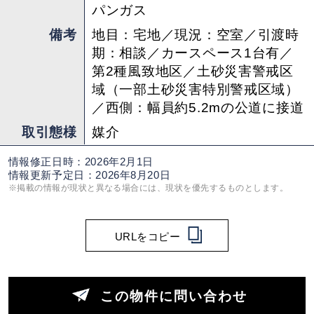
担当 ： 上田
パンガス
備考
地目：宅地／現況：空室／引渡時
期：相談／カースペース1台有／
第2種風致地区／土砂災害警戒区
域（一部土砂災害特別警戒区域）
／西側：幅員約5.2mの公道に接道
取引態様
媒介
情報修正日時：2026年2月1日
情報更新予定日：2026年8月20日
※掲載の情報が現状と異なる場合には、現状を優先するものとします。
URLをコピー
この物件に問い合わせ