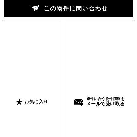
少し急な階段を34段上った場所に建つ一軒家。階
この物件に問い合わせ
段の下から見上げるとよくこんな場所に建てたな
ぁと感心してしまいます。上ってきた坂道と階段
から、ある程度の眺望を期待していましたが、玄
関入った先にある1階リビングからの眺望は想像
以上でした。目線は向こう側の山と同じか少し高
いくらい。この眺望をたとえるなら、ハイキング
コースの途中にある休憩所のイメージといえば伝
わるでしょうか。ロケーションは全く違います
が、御岳山の途中にある胡桃そばが美味しい蕎麦
屋からの眺望にもなんとなく似ている気がしま
す。
条件に合う物件情報を
お気に入り
メールで受け取る
室内だけでなく外壁や屋根を含めた改修が昨年終
わりすぐにでも住める状態。でもせっかくなら自
分好みに少し手を加えてみるのもありかと。