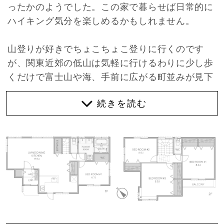
ったかのようでした。この家で暮らせば日常的に
ハイキング気分を楽しめるかもしれません。
山登りが好きでちょこちょこ登りに行くのです
が、関東近郊の低山は気軽に行けるわりに少し歩
くだけで富士山や海、手前に広がる町並みが見下
ろせるのが良いところ。個人的には青梅の御岳山
や丹沢山系の蛭ヶ岳が好きです。実は、鎌倉にも
鎌倉アルプスと言われる天園コースをはじめ、気
軽に歩けるハイキングコースがたくさん存在しま
す。僕も何度か歩いていますが、人の暮らしと史
跡や自然が隣接していて歩きやすく見どころ満
載。物件は大仏切通〜極楽寺に抜けるハイキング
コースのすぐ近くにあります。
舗装された坂道をグイグイ上っていき、そこから