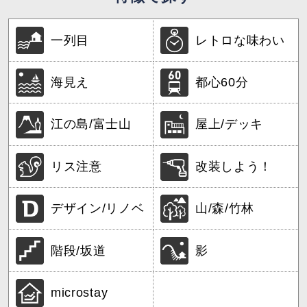
一列目
レトロな味わい
海見え
都心60分
江の島/富士山
屋上/デッキ
リス注意
改装しよう！
デザイン/リノベ
山/森/竹林
階段/坂道
影
microstay