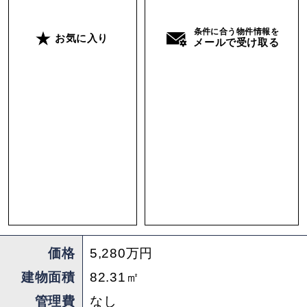
いがある物がセレクトされ、上質なロッジのよう
な空間です。
条件に合う物件情報を
お気に入り
メールで受け取る
大きなデッキがある点もこの家の特徴で、ここか
ら眺める風景がなにより素晴らしいのです。この
デッキでも、下の庭にもテーブルセットを置ける
ようなスペースがあるので、ティータイムやラン
チをあらゆる場所で楽しめることでしょう。ま
た、この山の眺望を楽しめる秘密の場所は浴室で
す。窓があり空と山を切り取ったような眺めを湯
船から楽しめます。朝、庭や山の手入れを終えて
朝風呂を習慣にするなんていうライフスタイルも
想像してしまいます。
価格
5,280万円
建物面積
82.31㎡
間取りはLDKを中心にして水まわりが隣接し、奥
に個室が2部屋。そしてロフトといった構成。デ
管理費
なし