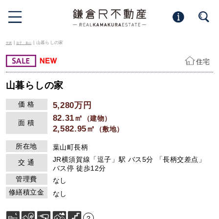
|
| 山暮らしの家
売買
逗子・葉山
住宅
山暮らしの家
価 格
5,280万円
82.31㎡
（建物）
面 積
2,582.95㎡
（敷地）
所在地
葉山町長柄
JR横須賀線「逗子」駅 バス5分 「長柄交差点」
交 通
バス停 徒歩12分
管理費
なし
修繕積立金
なし
?