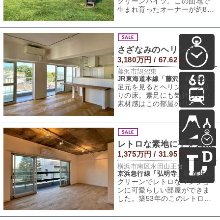
グリーンハイツ。この団地で
生まれ育ったオーナーが約8年
前にフルリノベーションをし
たのがこの物件
さざなみのヘリンボーン
3,180万円 / 67.62㎡
藤沢市鵠沼東
JR東海道本線「藤沢」駅 徒歩8分
足元を見るとヘリンボーン貼
りの床。素足にも気持ちいい
素材感はこの部屋のリラック
スした雰囲気の要でしょう。
聞けば、玄関から
レトロな素地に手を入れろ
1,375万円 / 31.95㎡
横浜市南区永田山王台
京浜急行線「弘明寺」駅 徒歩17分
グリーンでレトロなマンショ
ンに可愛らしい部屋ができま
した。築53年のこのレトロマ
ンションは、共用部分の濃い
めの緑が印象的