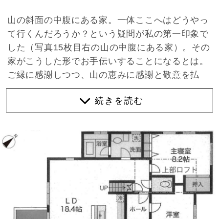
山の斜面の中腹にある家。一体ここへはどうやっ
て行くんだろうか？という疑問が私の第一印象で
した（写真15枚目右の山の中腹にある家）。その
家がこうした形でお手伝いすることになるとは。
ご縁に感謝しつつ、山の恵みに感謝と敬意を払
う、そんな暮らしを求める方に引き継いでいただ
きたい物件をご紹介。
まずはどうやって入るのか。その答え合わせか
ら。実は山の中腹の上下には住宅が立ち並んでお
り、下から上がる道が通常利用になると思いま
す。この道は家と家の間にある階段状の通路から
物件まで道が通じています。後半は傾斜がキツす
ぎるため、階段がジグザグに折れ重なる、まるで
アスレチックのような階段を上がって敷地に入っ