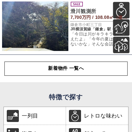
滑川観測所
7,700万円 / 108.08㎡（建物） 233.37㎡（敷地）
鎌倉市小町三丁目
JR横須賀線「鎌倉」駅 徒歩14分
「今日は川がキラキラして見
えたよ」「今年の夏は蛍がこ
ないかな」そんな会話が日常
になりそうな鎌倉市小町の滑
川沿いに建つ一軒
新着物件 一覧へ
特徴で探す
一列目
レトロな味わい