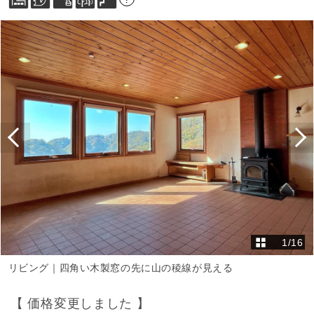
1
/
16
リビング｜四角い木製窓の先に山の稜線が見える
【 価格変更しました 】