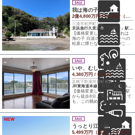
我は海の子
2億4,800万円 / 96.05㎡（建物） 1,740.67㎡（敷地）
三浦市初声町三戸
京浜急行久里浜線「三崎口」駅 徒歩30分
【価格変更しました】われは
海の子 白波のさわぐいそべの
松原に煙たなびく とまやこそ
我がなつかしき 住家なれこの
物件を見
いや、むしろ"隠れ家アジト"
4,380万円 / 93.23㎡
足柄下郡湯河原町吉浜
JR東海道本線「真鶴」駅 徒歩8分
【価格変更しました】JRの駅
から徒歩8分。車を使わなくて
も、この眺めに辿り着けると
いう事実だけで、少し驚きま
す。専有面積
うっとり江の島
5,499万円（税込） / 97.56㎡