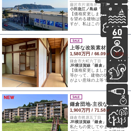
藤沢市片瀬海岸二丁目
小田急江ノ島線「片瀬江ノ島」駅 徒歩5分
【価格変更しました】江の島
を望める建物は数多くありま
すが、私はこのマンションか
らの眺めが好きです。人に利
き顔があるみたい
上等な改装素材
1,580万円 / 66.09㎡（建物） 133.58㎡（敷地）
鎌倉市大町六丁目
JR横須賀線「鎌倉」駅 徒歩25分
【価格変更しました】何が上
等かって、建物の状態や立地
がよい意味の上等ではなく
て、建物が古くあちこち修復
する必要があるほど
鎌倉団地-主役な床-
1,900万円 / 71.58㎡
鎌倉市梶原五丁目
JR横須賀線「鎌倉」駅 バス15分 「桔梗山」バス停 徒歩2分
私たちの愛してやまない鎌倉