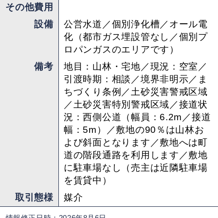
もらいたいと思いますが、どうにもむずかしい部
その他費用
分はあると思うので、庭師さんとその仲間たちご
設備
公営水道／個別浄化槽／オール電
紹介します。こうしたメンバーと共に生き生きと
化（都市ガス埋設管なし／個別プ
した山の暮らしを体感いただけるとうれしいで
ロパンガスのエリアです）
す。
備考
地目：山林・宅地／現況：空室／
引渡時期：相談／境界非明示／ま
この他、補足情報として物件には駐車スペースは
ちづくり条例／土砂災害警戒区域
ありませんが、現オーナーさんは近隣に月極駐車
／土砂災害特別警戒区域／接道状
場（1台分）を借りていて、引き継ぎができる予
況：西側公道（幅員：6.2m／接道
定です。
幅：5m）／敷地の90％は山林お
よび斜面となります／敷地へは町
道の階段通路を利用します／敷地
担当 ： コマツ
に駐車場なし（売主は近隣駐車場
を賃貸中）
取引態様
媒介