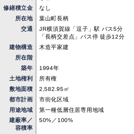
ッキとLDKの関係が密接であることと、LDKや玄
修繕積立金
なし
関廊下の床面がタイル張りなので、どこまでを土
所在地
葉山町長柄
足にするのか迷うところです。外への出入りがか
交通
JR横須賀線「逗子」駅 バス5分
なり多い生活になりそうなので、いっそのこと海
「長柄交差点」バス停 徒歩12分
外のような土足ライフにしてみるのもいいのかも
しれません。
建物構造
木造平家建
所在階
最後に大切なことをお伝えします。この家を引き
築年
1994年
継ぐことは同時に山を持つことでもあります。敷
土地権利
所有権
地は家のある部分から奥に続く山林も一体になっ
ています。ここには多くの木々が茂っています。
敷地面積
2,582.95㎡
それなりに斜面ではありますが、人が通れる道ら
都市計画
市街化区域
しき部分もあります。こうした山を管理する必要
用途地域
第一種低層住居専用地域
もあるのです。
建蔽率／
50%／100%
容積率
できれば、ご自身でこの森の管理作業を楽しんで