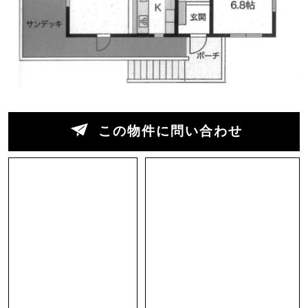
ていきます（写真8枚目）。他方、上の住宅地に
つながる山道もあり、こちらはもうトレッキング
コースのようです。
そんな稀有な場所にあるこの家からは、葉山の
山々の連なりをパノラマな視野で味わうことがで
きるのです。また敷地は広く、家の30倍の面積が
この物件に問い合わせ
山であるこの物件。この山を楽しみ尽くすための
家がこの物件ということなのです。
遠目からは存在感のある立派な家だなと思ってい
ましたが、実際は必要なものが効率良くギュッと
詰まっている家でした。中に入ると大きな四角い
木製サッシが印象的で、天井や建具には木材がふ
んだんに使われていて、鋳物の薪ストーブに照明
器具もアイアンが使われたアンティーク調の味わ