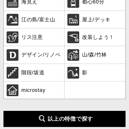
海見え
都心60分
江の島/富士山
屋上/デッキ
リス注意
改装しよう！
デザイン/リノベ
山/森/竹林
階段/坂道
影
microstay
以上の特徴で探す