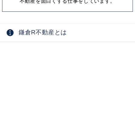
不動産を面白くする仕事をしています。
鎌倉R不動産とは
採用情報
お問い合わせ
物件オーナー向け
掲載物件募集中
物件活用相談・コンサルティング