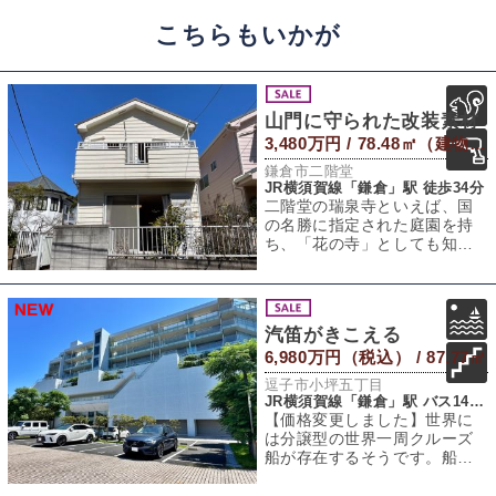
こちらもいかが
山門に守られた改装素材
3,480万円 / 78.48㎡（建物） 104.21㎡（敷地）
鎌倉市二階堂
JR横須賀線「鎌倉」駅 徒歩34分
二階堂の瑞泉寺といえば、国
の名勝に指定された庭園を持
ち、「花の寺」としても知ら
れる鎌倉の奥座敷。水仙や紅
葉の季節にはこと
汽笛がきこえる
6,980万円（税込） / 87.77㎡
逗子市小坪五丁目
JR横須賀線「鎌倉」駅 バス14分 「小坪」バス停 徒歩6分
【価格変更しました】世界に
は分譲型の世界一周クルーズ
船が存在するそうです。船が
存在する限りは永住できるよ
うで、部屋をリフ