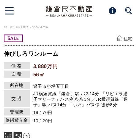
|
| 伸びしろワンルーム
売買
逗子・葉山
住宅
伸びしろワンルーム
価 格
3,880万円
面 積
56㎡
所在地
逗子市小坪五丁目
JR横須賀線「鎌倉」駅 バス14分 「リビエラ逗
交 通
子マリーナ」バス停 徒歩3分／JR横須賀線「逗
子」駅 バス14分 「小坪」バス停 徒歩8分
管理費
18,170円
修繕積立金
10,120円
?