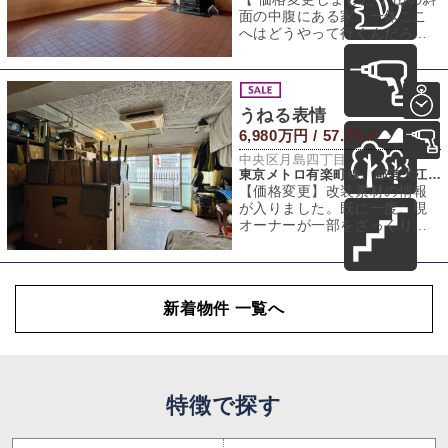
面の中腹にある家。一体ここ
へはどうやって行くんだろう
か？という疑問が私の第一印
象でした（写
うねる表情
6,980万円 / 57.75㎡
中央区月島四丁目
東京メトロ有楽町線、都営大江戸線「月島」駅 徒歩3分
【価格変更】改装素材の情報
が入りました。既に一度、現
オーナーが一部をざっくりと
改装された区画なのですが、
まだまだこれから
新着物件 一覧へ
特徴で探す