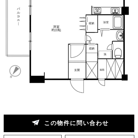
具は一部新築当時から使われているもの。古いも
のの良さを生かして、全体の建具の色味は合わせ
るなど、統一感を持たせています。
このままでも充分暮らせるのですが、もっと開放
感を味わうには？もっと自分らしさを加えるため
には？と考えてみたところ、キッチンの位置や収
納のあり方、ふとしたデッドスペースに、「もう
少しこうできそう」という余白が残されていまし
た。
例えば、奥まった場所にあり、窓に背を向けるこ
とになってしまうキッチン。思い切って位置を変
えてみてはどうでしょう（現在の間取りでいうと
収納のあたり）。セカンドハウスや一人暮らしの
この物件に問い合わせ
ための部屋と考えれば、キッチン設備はもう少し