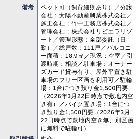
備考
ペット可（飼育細則あり）／分譲
会社：太陽不動産興業株式会社／
施工会社：竹中工務店株式会社／
管理会社：株式会社リビエラリゾ
ート／管理形態：全部委託（日
勤）／総戸数：111戸／バルコニ
ー面積：18.9㎡／現況：空室／引
渡時期：相談／駐車場：オーナー
ズカード貸与有り、屋外平置き駐
車場のフリー区画を利用可／駐輪
場：1台につき預り金1,500円要
（2026年3月22日時点で敷地内空
き有）／バイク置き場：1台につ
き預り金1,500円要（2026年3月
22日時点で敷地内空き無、別区画
に無料で駐輪可）
取引態様
媒介