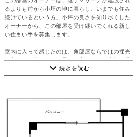
この部屋のオーナーは、逗子マリーナが建設され
るよりも前から小坪の地に暮らし、いまでも住み
続けているという方。小坪の良さを知り尽くした
オーナーから、この部屋を受け継いでくれる新し
い住まい手を募集します。
室内に入って感じたのは、角部屋ならではの採光
の良さと、抜けのある景色。東側からは小坪漁港
ののどかな漁師町が覗ける一方、南側からは相模
湾と中庭、リゾートのような景色が広がります。
異なる表情を楽しめるのが、この部屋の魅力。
オーナーのご両親がセカンドハウスとして使われ
ていたこともあり、使用感は少なめ。室内は2年
前にリフォーム済で、クロスやフローリングは綺
麗な状態。トイレや浴室もそのまま使えます。建