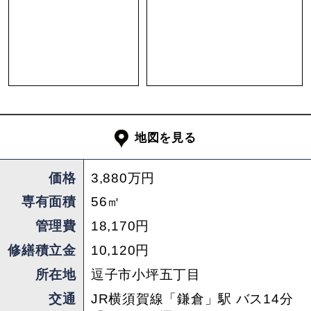
間取りを大きく変えず、今あるレイアウトを活か
しながら手を加えていくのも面白そうです。取っ
手やドアノブなど小さなパーツを変えるだけでも
印象は変わりますし、照明をこだわりのあるもの
に変えたり、スイッチプレートを交換したり、ド
アやキッチンに色を塗っても良い。あれこれと構
想を膨らませる時間も、楽しみのひとつです。
地図を見る
最後に。逗子マリーナは号棟ごとにルールはもと
価格
3,880万円
より表情が違いますが、中庭やロビー、ポストま
専有面積
56㎡
わりの雰囲気も含めて、この4・5号棟のやわらか
管理費
18,170円
さが個人的には好きです。
修繕積立金
10,120円
まだまだ伸びしろのあるワンルーム。こだわりを
所在地
逗子市小坪五丁目
持って部屋を作りたい。けれどゼロから始めるの
交通
JR横須賀線「鎌倉」駅 バス14分