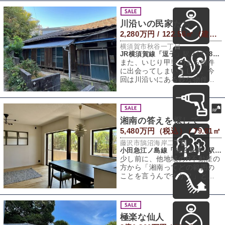
川沿いの民家たち
2,280万円 / 122.56㎡（建物） 247.04㎡（敷地）
横須賀市秋谷一丁目
JR横須賀線「逗子」駅 バス28分 「秋谷」バス停 徒歩5分
また、いじり甲斐のある物件
に出会ってしまいました。今
回は川沿いにある妙な物件で
す。うまくやれば結構化けそ
うな予感がしてお
湘南の答えを探して
5,480万円（税込） / 79.81㎡
藤沢市鵠沼海岸二丁目
小田急江ノ島線「鵠沼海岸」駅 徒歩6分
少し前に、他地域のR不動産の
方から「湘南ってどの範囲の
ことを言うんですか？」と質
問されました。「湘南とは」
と聞かれて、生
極楽な仙人