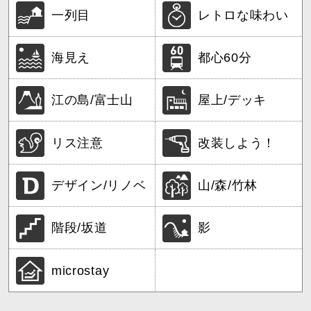
一列目
レトロな味わい
海見え
都心60分
江の島/富士山
屋上/デッキ
リス注意
改装しよう！
デザイン/リノベ
山/森/竹林
階段/坂道
影
microstay