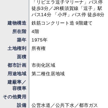
はハードルが高いという方へ。愛情持ってこの部
「リビエラ逗子マリーナ」バス停
屋を成長させて欲しいと思います。
徒歩3分／JR横須賀線「逗子」駅
バス14分 「小坪」バス停 徒歩8分
担当 ： 生田
建物構造
鉄筋コンクリート造 9階建て
所在階
4階
築年
1975年
土地権利
所有権
面積
都市計画
市街化区域
用途地域
第二種住居地域
建蔽率／
容積率
その他費用
設備
公営水道／公共下水／都市ガス