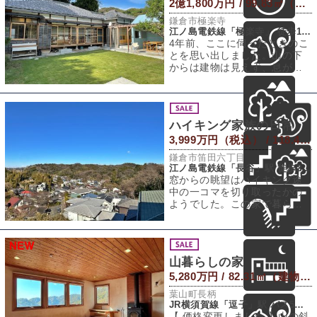
2億1,800万円 / 99.83㎡（建物） 2,304.8㎡（敷地）
鎌倉市極楽寺
江ノ島電鉄線「極楽寺」 徒歩10分
4年前、ここに伺ったときのこ
とを思い出しました。山の下
からは建物は見えず、息が切
れるほどの坂道と階段を登り
続けてやっと頂
ハイキング家族の日常
3,999万円（税込） / 118.41㎡（建物） 419.2㎡（敷地）
鎌倉市笛田六丁目
江ノ島電鉄線「長谷」駅 徒歩20分
窓からの眺望はハイキング途
中の一コマを切り取ったかの
ようでした。この家で暮らせ
ば日常的にハイキング気分を
楽しめるかもしれ
山暮らしの家
5,280万円 / 82.31㎡（建物） 2,582.95㎡（敷地）
葉山町長柄
JR横須賀線「逗子」駅 バス5分 「長柄交差点」バス停 徒歩12分
【 価格変更しました 】山の斜