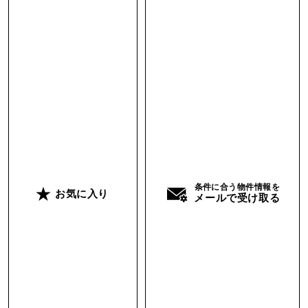
コンパクトにしてもいいかもしれません。部屋の
中央にカウンターテーブルを造作すれば、コーヒ
ータイムや食事の時間も、視線の先には海、とい
う暮らしが叶いそうです。
そうなると、いまのキッチンの位置にはベッドが
置けそう。居室と寝室空間を分けたい場合は、布
やブラインドでゆるく仕切って。暗さの気になる
玄関まわりは、壁を取り払ってしまうのもひと
つ。収納にはあえて扉をつけず、見せる前提でラ
条件に合う物件情報を
フに造作するのも良いと思います。
お気に入り
メールで受け取る
床は遮音等級が決まっているため、現状は少しふ
かふかした踏み心地です。もちろんそのままでも
いいのですが、床材を変えてアップグレードした
り、ラグを敷いてみても良いかもしれません。