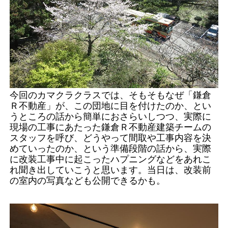
今回のカマクラクラスでは、そもそもなぜ「鎌倉
Ｒ不動産」が、この団地に目を付けたのか、とい
うところの話から簡単におさらいしつつ、実際に
現場の工事にあたった鎌倉Ｒ不動産建築チームの
スタッフを呼び、どうやって間取や工事内容を決
めていったのか、という準備段階の話から、実際
に改装工事中に起こったハプニングなどをあれこ
れ聞き出していこうと思います。当日は、改装前
の室内の写真なども公開できるかも。