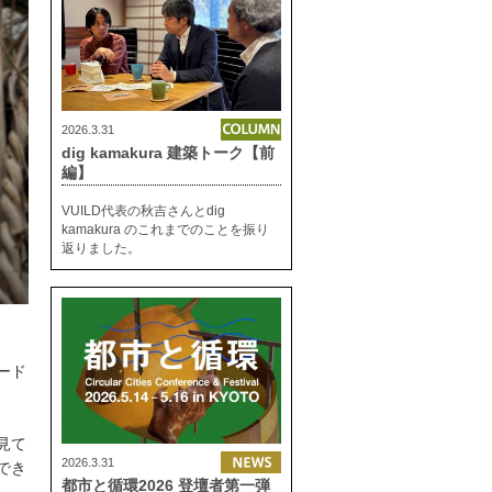
2026.3.31
dig kamakura 建築トーク【前
編】
VUILD代表の秋吉さんとdig
kamakura のこれまでのことを振り
返りました。
ード
見て
2026.3.31
でき
都市と循環2026 登壇者第一弾