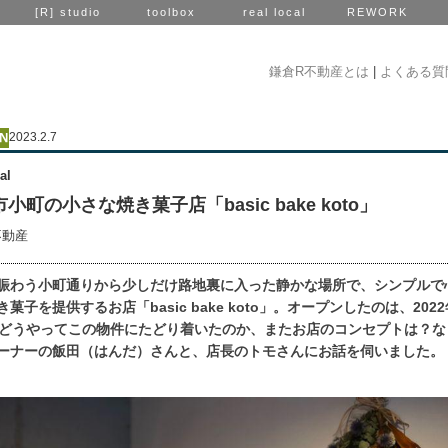
[R] studio
toolbox
real local
REWORK
鎌倉R不動産とは
|
よくある質
2023.2.7
al
小町の小さな焼き菓子店「basic bake koto」
不動産
賑わう小町通りから少しだけ路地裏に入った静かな場所で、シンプルで
菓子を提供するお店「basic bake koto」。オープンしたのは、202
。どうやってこの物件にたどり着いたのか、またお店のコンセプトは？な
ーナーの飯田（はんだ）さんと、店長のトモさんにお話を伺いました。