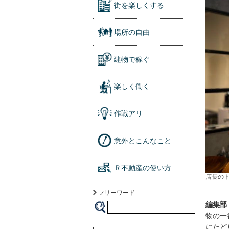
街を楽しくする
場所の自由
建物で稼ぐ
楽しく働く
作戦アリ
意外とこんなこと
Ｒ不動産の使い方
店長の
フリーワード
編集部
物の一
にたど