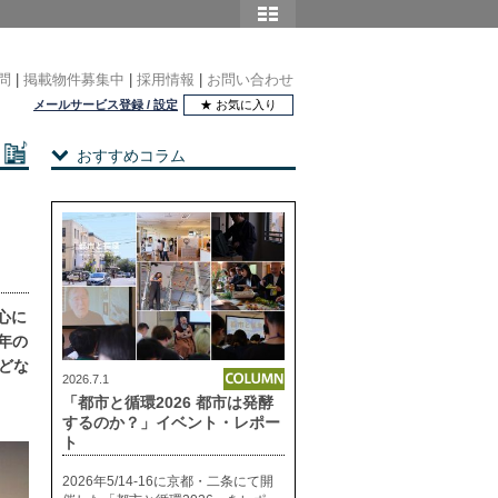
問
|
掲載物件募集中
|
採用情報
|
お問い合わせ
メールサービス登録 / 設定
★ お気に入り
おすすめコラム
心に
2年の
どな
2026.7.1
「都市と循環2026 都市は発酵
するのか？」イベント・レポー
ト
2026年5/14-16に京都・二条にて開