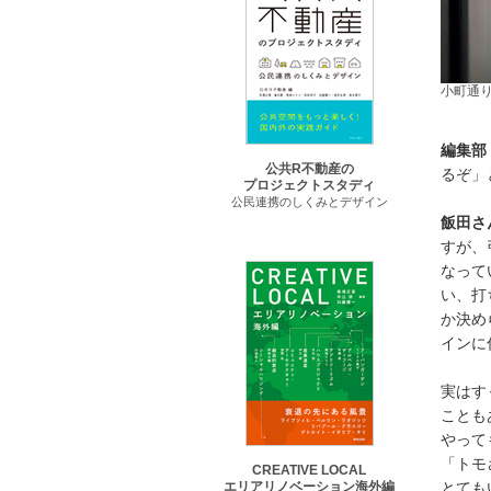
小町通
編集部
公共R不動産の
るぞ」
プロジェクトスタディ
公民連携のしくみとデザイン
飯田さ
すが、
なって
い、打
か決め
インに
実はす
ことも
やって
「トモ
CREATIVE LOCAL
エリアリノベーション海外編
とても