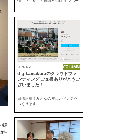
催した「都市と循環2026」をレポー
ト。
2026.6.2
dig kamakuraのクラウドファ
ンディング ご支援ありがとうご
ざいました！
目標達成！みんなの屋上とベンチを
つくります！
の建
物件