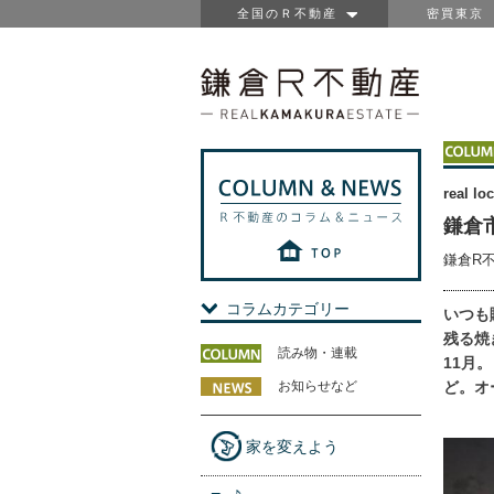
全国のＲ不動産
密買東京
real loc
鎌倉市
鎌倉R
コラムカテゴリー
いつも
残る焼き
読み物・連載
11月
お知らせなど
ど。オ
家を変えよう