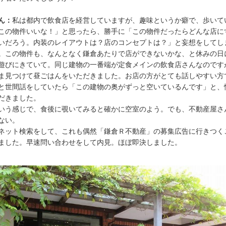
ん：
私は都内で飲食店を経営していますが、趣味というか癖で、歩いて
この物件いいな！」と思ったら、勝手に「この物件だったらどんな店に
いだろう。内装のレイアウトは？店のコンセプトは？」と妄想をしてし
。この物件も、なんとなく鎌倉あたりで店ができないかな、と休みの日
遊びにきていて。同じ建物の一番端が定食メインの飲食店さんなのです
ま見つけて昼ごはんをいただきました。お店の方がとても話しやすい方
と世間話をしていたら「この建物の奥がずっと空いているんです」と、
だきました。
いう感じで、食後に覗いてみると確かに空室のよう。でも、不動産屋さ
ない。
ネット検索をして、これも偶然「鎌倉Ｒ不動産」の募集広告に行きつく
ました。早速問い合わせをして内見。ほぼ即決しました。