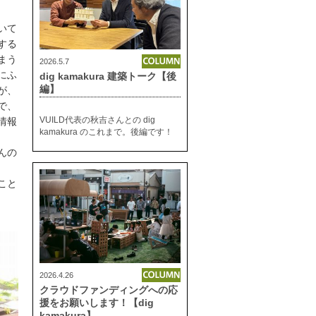
いて
する
まう
2026.5.7
にふ
dig kamakura 建築トーク【後
編】
が、
で、
VUILD代表の秋吉さんとの dig
情報
kamakura のこれまで。後編です！
んの
こと
2026.4.26
クラウドファンディングへの応
援をお願いします！【dig
kamakura】