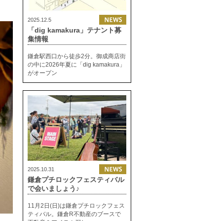
2025.12.5
「dig kamakura」テナント募
集情報
鎌倉駅西口から徒歩2分。御成商店街
の中に2026年夏に「dig kamakura」
がオープン
2025.10.31
鎌倉プチロックフェスティバル
で会いましょう♪
11月2日(日)は鎌倉プチロックフェス
ティバル。鎌倉R不動産のブースで