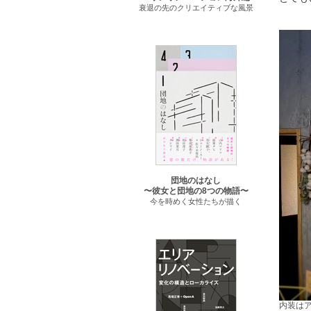
衰退の先のクリエイティブな風景
団地のはなし
〜彼女と団地の8つの物語〜
今を時めく女性たちが描く
内装は