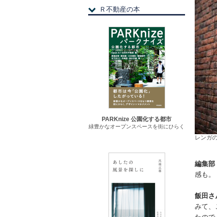
Ｒ不動産の本
PARKnize 公園化する都市
緑豊かなオープンスペースを街にひらく
レンガ
編集部
感も。
飯田さ
みて、