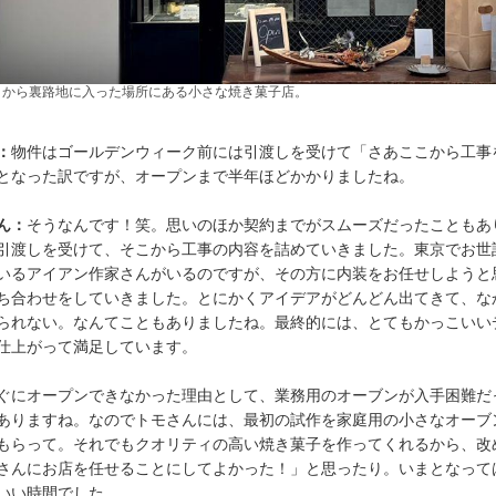
りから裏路地に入った場所にある小さな焼き菓子店。
：
物件はゴールデンウィーク前には引渡しを受けて「さあここから工事
となった訳ですが、オープンまで半年ほどかかりましたね。
ん：
そうなんです！笑。思いのほか契約までがスムーズだったこともあ
引渡しを受けて、そこから工事の内容を詰めていきました。東京でお世
いるアイアン作家さんがいるのですが、その方に内装をお任せしようと
ち合わせをしていきました。とにかくアイデアがどんどん出てきて、な
られない。なんてこともありましたね。最終的には、とてもかっこいい
仕上がって満足しています。
ぐにオープンできなかった理由として、業務用のオーブンが入手困難だ
ありますね。なのでトモさんには、最初の試作を家庭用の小さなオーブ
もらって。それでもクオリティの高い焼き菓子を作ってくれるから、改
さんにお店を任せることにしてよかった！」と思ったり。いまとなって
いい時間でした。