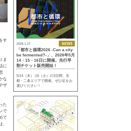
をす
2026.1.27
「都市と循環2026 -Can a city
be fermented?-」、2026年5月
りま
14・15・16日に開催。先行早
割チケット販売開始！
話に
思
5/14（木）-16（土）の3日間、京
かな
都・二条エリアで開催。ぜひ足をお
デザ
運びください！
った
ンで
めて
は、